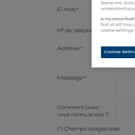
Some are, and ot
understand you 
E-mail
Is my choice final?
Not at all! Your
N° de téléphone
cookie settings
Adresse
Cookies Settin
Message
Comment avez-
vous connu le site ?
(*) Champs obligatoires