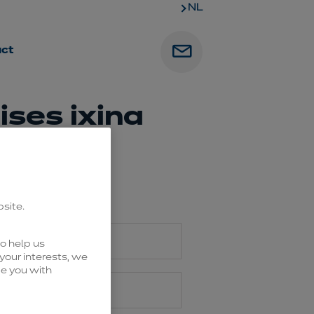
NL
ct
ises ixina
bsite.
o help us
your interests, we
de you with