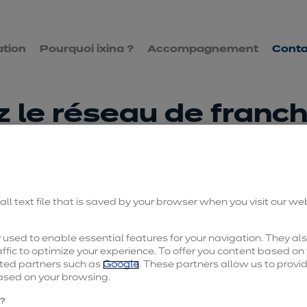
Aller
Aller
tion
Pourquoi ixina ?
Accompagnement
Conta
à
au
la
contenu
 le réseau de franch
navigation
principal
principale
ieur
Madame
all text file that is saved by your browser when you visit our we
used to enable essential features for your navigation. They als
ffic to optimize your experience. To offer you content based on 
ted partners such as
Google
. These partners allow us to provi
ased on your browsing.
l?