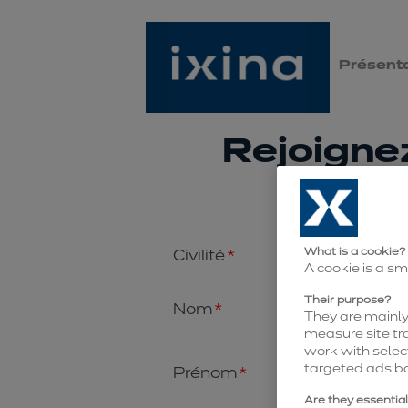
Présenta
Rejoignez
What is a cookie?
Civilité
Mons
A cookie is a sm
Their purpose?
Nom
They are mainly 
measure site tra
work with selec
targeted ads b
Prénom
Are they essentia