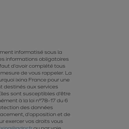
tement informatisé sous la
es informations obligatoires
aut d’avoir complété tous
 mesure de vous rappeler. La
rquoi ixina France pour une
t destinés aux services
lles sont susceptibles d’être
ément à la loi n°78-17 du 6
protection des données
ffacement, d'opposition et de
r exercer vos droits vous
ixina@gdpr.fr
ou par voie