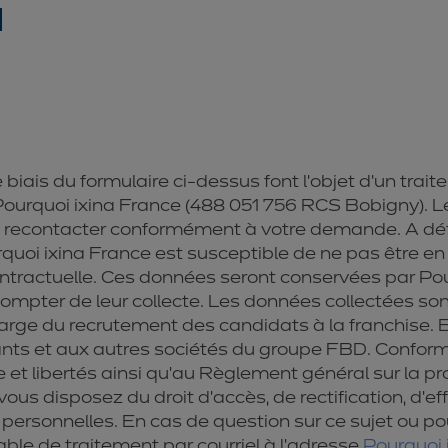
 biais du formulaire ci-dessus font l’objet d’un trai
 Pourquoi ixina France (488 051 756 RCS Bobigny). L
s recontacter conformément à votre demande. A déf
quoi ixina France est susceptible de ne pas être en
ntractuelle. Ces données seront conservées par Pou
mpter de leur collecte. Les données collectées son
arge du recrutement des candidats à la franchise. E
nts et aux autres sociétés du groupe FBD. Conform
e et libertés ainsi qu’au Règlement général sur la 
vous disposez du droit d’accès, de rectification, d’e
ersonnelles. En cas de question sur ce sujet ou pou
ble de traitement par courriel à l’adresse
Pourquoi 