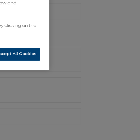
know and
y clicking on the
ccept All Cookies