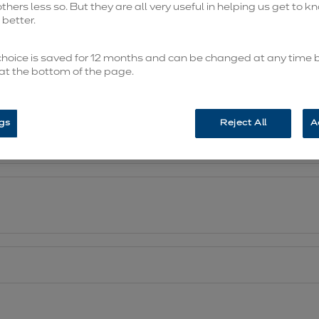
hers less so. But they are all very useful in helping us get to 
better.
 choice is saved for 12 months and can be changed at any time b
 at the bottom of the page.
gs
Reject All
A