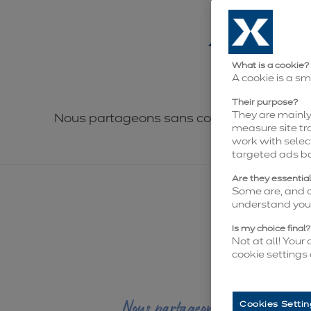
Avantages
What is a cookie?
A cookie is a sm
Chez ixina, la c
Their purpose?
They are mainly 
Nous partageons sans compter nos 50 ans 
measure site tra
work with selec
targeted ads b
Are they essentia
Some are, and ot
understand you 
Is my choice final?
Not at all! Your
cookie settings
Nous partageons notre savoir-fa
Cookies Settin