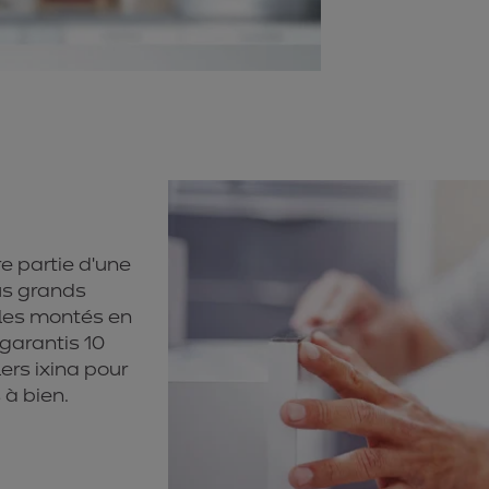
re partie d’une
us grands
les montés en
 garantis 10
lers ixina pour
 à bien.