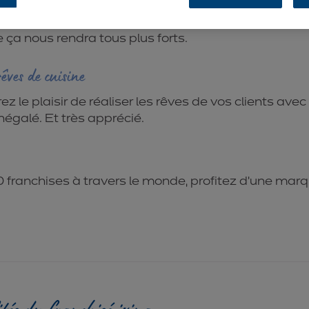
nion fait la force. Alors partager 40 ans de connaiss
 ça nous rendra tous plus forts.
rêves de cuisine
ez le plaisir de réaliser les rêves de vos clients ave
négalé. Et très apprécié.
franchises à travers le monde, profitez d’une mar