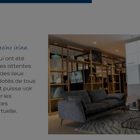
sins ixina
i ont été
les attentes
 des lieux
 dotés de tous
nt puisse voir
r les
tes
tuelle.