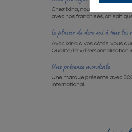
Chez ixina, nous savons que l’u
avec nos franchisés, on sait que
Le plaisir de dire oui à tous les 
Avec ixina à vos côtés, vous aur
Qualité/Prix/Personnalisation i
Une présence mondiale
Une marque présente avec 300 
international.