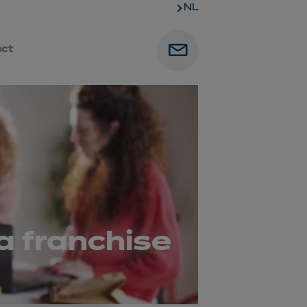
NL
ct
a franchise