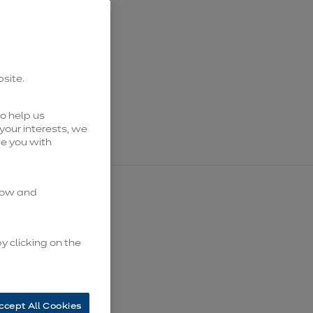
a Belgique
bsite.
o help us
hisés.
your interests, we
de you with
know and
y clicking on the
ccept All Cookies