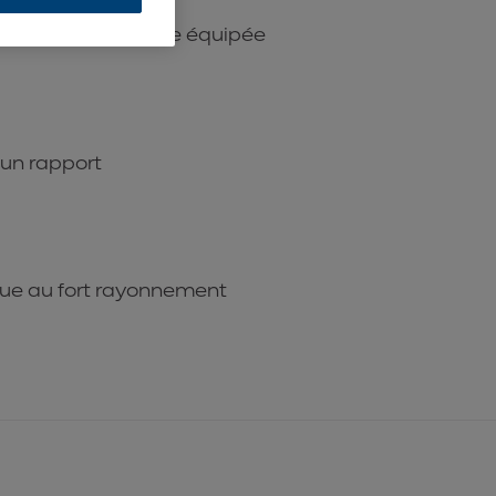
ances sur la cuisine équipée
c un rapport
que au fort rayonnement