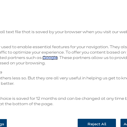
 et atouts de la Franchise ixin
all text file that is saved by your browser when you visit our we
uisine équipée, ça nous connaît.
used to enable essential features for your navigation. They als
d’expérience et notre expertise unique à nos franc
ffic to optimize your experience. To offer you content based on 
ted partners such as
Google
. These partners allow us to provi
ased on your browsing.
l?
hers less so. But they are all very useful in helping us get to 
La force d'une franchise
better.
 choice is saved for 12 months and can be changed at any time b
 at the bottom of the page.
ire avec vous !
gs
Reject All
A