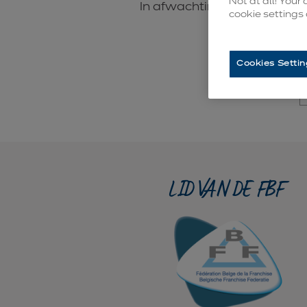
Not at all! Your
In afwachting, stellen we u
cookie settings
op
Cookies Settin
LID VAN DE FBF