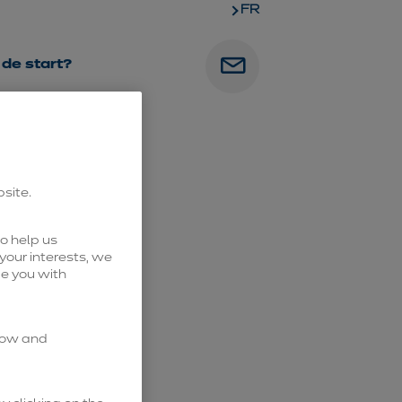
FR
 de start?
bsite.
o help us
your interests, we
de you with
know and