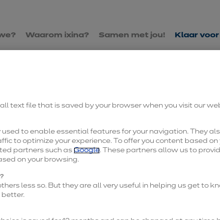
Ga
Ga
 we?
Waarom ixina?
Samen met jou!
Klaar voor
naar
naar
hoofdnavigatie
hoofdinhoud
all text file that is saved by your browser when you visit our we
used to enable essential features for your navigation. They als
ffic to optimize your experience. To offer you content based on 
ted partners such as
Google
. These partners allow us to provi
ased on your browsing.
l?
hers less so. But they are all very useful in helping us get to 
Uw aanvraag is verstuurd!
better.