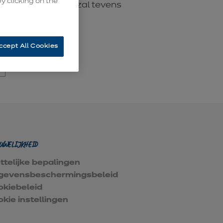
y clicking on the
n te vullen. Deze zal tevens
den
ccept All Cookies
OUWELIJKHEID
telijke bepalingen
gevensbeschermingsbeleid
okiebeleid
kie instellingen