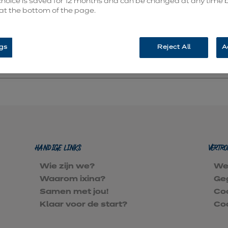
 choice is saved for 12 months and can be changed at any time b
 voor om het kandidatuursdossier te downloaden en i
 at the bottom of the page.
gevraagd worden om ixina-franchisenemer te wor
gs
Reject All
A
DOWNLOAD HET KANDIDATUURSDOSSIER
HANDIGE LINKS
VERTR
Wie zijn we?
Wet
Waarom ixina?
Ge
Samen met jou!
Co
Klaar voor de start?
Coo