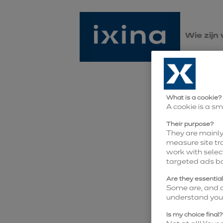
Wie zijn
What is a cookie?
A cookie is a sm
Their purpose?
They are mainly 
measure site tra
work with selec
targeted ads b
Are they essentia
Some are, and ot
understand you 
Is my choice final?